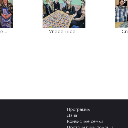
...
Уверенное ...
Св
Программы
Дача
Кризисные семьи
Протяни руку помощи