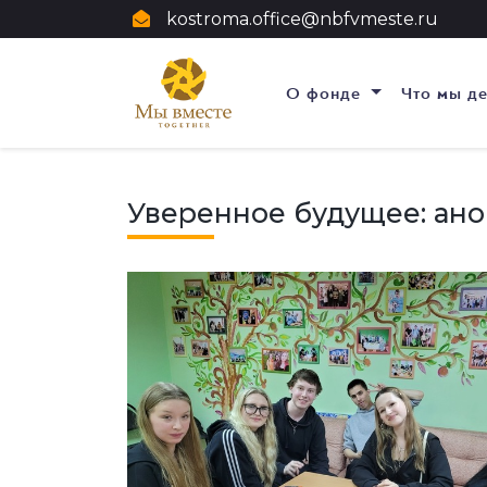
kostroma.office@nbfvmeste.ru
О фонде
Что мы д
Уверенное будущее: ано