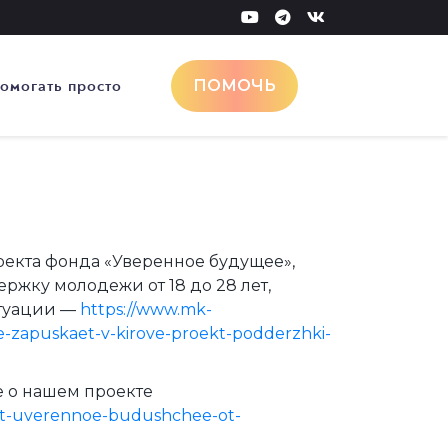
омогать просто
ПОМОЧЬ
роекта фонда «Уверенное будущее»,
жку молодежи от 18 до 28 лет,
итуации —
https://www.mk-
te-zapuskaet-v-kirove-proekt-podderzhki-
 о нашем проекте
ekt-uverennoe-budushchee-ot-