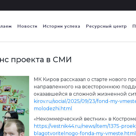
елаем
Новости
Истории успеха
Ресурсный центр
П
нс проекта в СМИ
МК Киров рассказал о старте нового п
направленного на всестороннюю поддер
оказавшейся в сложной жизненной с
kirov.ru/social/2025/09/23/fond-my-vmes
molodezhi.html
«Некоммерческий вестник» в Костроме
https://vestnik44.ru/news/item/1375-pro
blagotvoritelnogo-fonda-my-vmeste.html