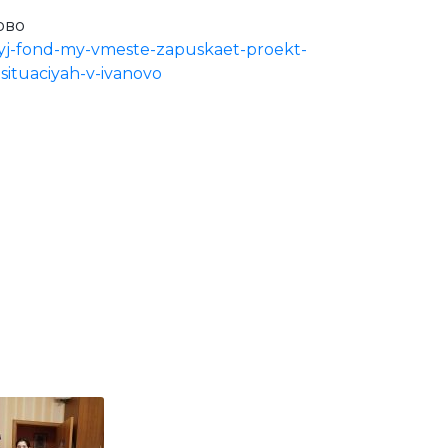
ово
elnyj-fond-my-vmeste-zapuskaet-proekt-
ituaciyah-v-ivanovo