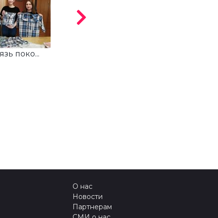
язь поко...
Некоммерче...
О нас
Новости
Партнерам
СМИ о нас