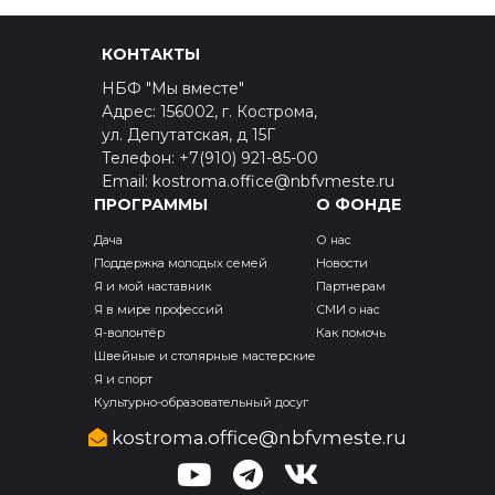
КОНТАКТЫ
НБФ "Мы вместе"
Адрес: 156002, г. Кострома,
ул. Депутатская, д 15Г
Телефон: +7(910) 921-85-00
Email: kostroma.office@nbfvmeste.ru
ПРОГРАММЫ
О ФОНДЕ
Дача
О нас
Поддержка молодых семей
Новости
Я и мой наставник
Партнерам
Я в мире профессий
СМИ о нас
Я-волонтёр
Как помочь
Швейные и столярные мастерские
Я и спорт
Культурно-образовательный досуг
kostroma.office@nbfvmeste.ru