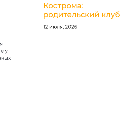
Кострома:
родительский клуб
12 июля, 2026
ся
е у
вных