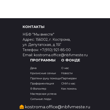
КОНТАКТЫ
НБФ "Мы вместе"
Адрес: 156002, г. Кострома,
ул. Депутатская, д 15Г
Телефон: +7(910) 921-85-00
Email: kostroma.office@nbfvmeste.ru
ПРОГРАММЫ
О ФОНДЕ
Дача
О нас
Кризисные семьи
Новости
Протяни руку помощи
Партнерам
Профориентация
СМИ о нас
Я-Волонтер
Как помочь
Мастерская успеха
Сильные люди
kostroma.office@nbfvmeste.ru