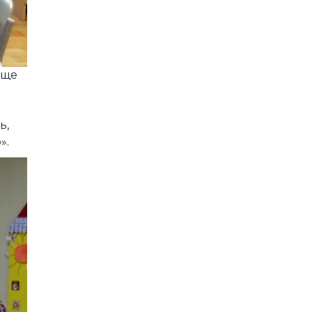
еще
ь,
».