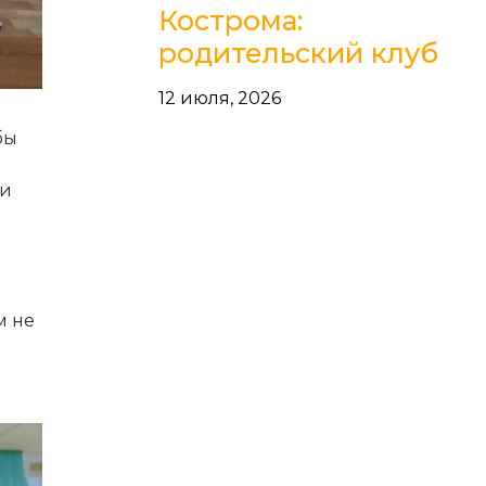
Кострома:
родительский клуб
12 июля, 2026
бы
в
ли
м не