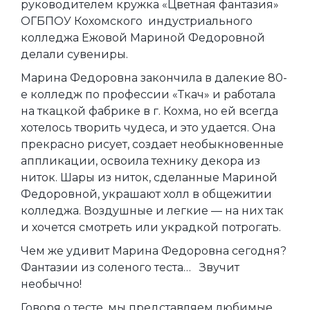
руководителем кружка «Цветная фантазия»
ОГБПОУ Кохомского индустриального
колледжа Ежовой Мариной Федоровной
делали сувениры.
Марина Федоровна закончила в далекие 80-
е колледж по профессии «Ткач» и работала
на ткацкой фабрике в г. Кохма, но ей всегда
хотелось творить чудеса, и это удается. Она
прекрасно рисует, создает необыкновенные
аппликации, освоила технику декора из
ниток. Шары из ниток, сделанные Мариной
Федоровной, украшают холл в общежитии
колледжа. Воздушные и легкие — на них так
и хочется смотреть или украдкой потрогать.
Чем же удивит Марина Федоровна сегодня?
Фантазии из соленого теста… Звучит
необычно!
Говоря о тесте, мы представляем любимые