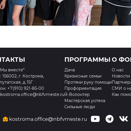
НТАКТЫ
ПРОГРАММЫ
О ФО
Мы вместе"
Дача
О нас
 156002, г. Кострома,
Кризисные семьи
Новости
путатская, д 15Г
Протяни руку помощи
Партнер
н: +7(910) 921-85-00
Профориентация
СМИ о н
 kostroma.office@nbfvmeste.ru
Я-Волонтер
Как помо
Мастерская успеха
Сильные люди
kostroma.office@nbfvmeste.ru