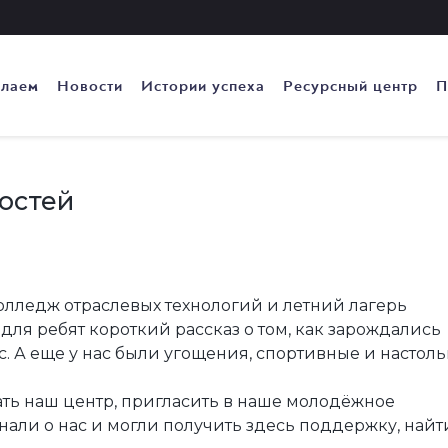
елаем
Новости
Истории успеха
Ресурсный центр
П
остей
олледж отраслевых технологий и летний лагерь
ля ребят короткий рассказ о том, как зарождались
. А еще у нас были угощения, спортивные и настол
ать наш центр, пригласить в наше молодёжное
знали о нас и могли получить здесь поддержку, найт