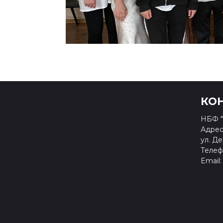
КО
НБФ "
Адрес:
ул. Де
Телефо
Email: