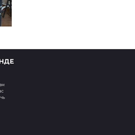
НДЕ
ам
ас
чь