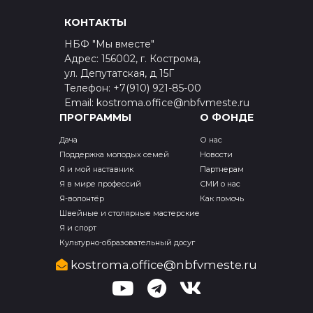
КОНТАКТЫ
НБФ "Мы вместе"
Адрес: 156002, г. Кострома,
ул. Депутатская, д 15Г
Телефон: +7(910) 921-85-00
Email: kostroma.office@nbfvmeste.ru
ПРОГРАММЫ
О ФОНДЕ
Дача
О нас
Поддержка молодых семей
Новости
Я и мой наставник
Партнерам
Я в мире профессий
СМИ о нас
Я-волонтёр
Как помочь
Швейные и столярные мастерские
Я и спорт
Культурно-образовательный досуг
kostroma.office@nbfvmeste.ru