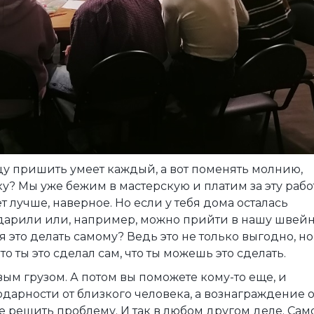
цу пришить умеет каждый, а вот поменять молнию,
? Мы уже бежим в мастерскую и платим за эту рабо
т лучше, наверное. Но если у тебя дома осталась
одарили или, например, можно прийти в нашу швей
 это делать самому? Ведь это не только выгодно, но
то ты это сделал сам, что ты можешь это сделать.
ым грузом. А потом вы поможете кому-то еще, и
годарности от близкого человека, а вознаграждение о
 решить проблему. И так в любом другом деле. Сам