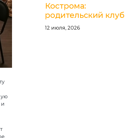
Кострома:
родительский клуб
12 июля, 2026
ту
ную
 и
т
ое