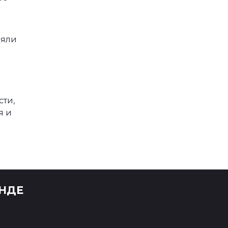
няли
сти,
я и
НДЕ