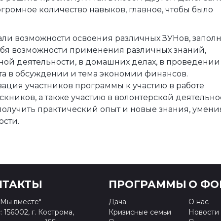
огромное количество навыков, главное, чтобы было
али возможности освоения различных ЗУНов, запол
себя возможности применения различных знаний,
ой деятельности, в домашних делах, в проведении
нута в обсуждении и тема экономии финансов.
ация участников программы к участию в работе
кников, а также участию в волонтерской деятельно
получить практический опыт и новые знания, умени
ости.
НТАКТЫ
ПРОГРАММЫ
О ФО
Мы вместе"
Дача
О нас
 156002, г. Кострома,
Кризисные семьи
Новости