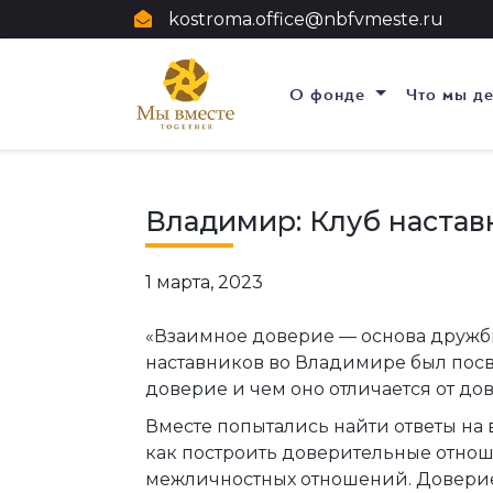
kostroma.office@nbfvmeste.ru
О фонде
Что мы д
Владимир: Клуб настав
1 марта, 2023
«Взаимное доверие — основа дружбы
наставников во Владимире был посвя
доверие и чем оно отличается от до
Вместе попытались найти ответы на 
как построить доверительные отнош
межличностных отношений. Доверие