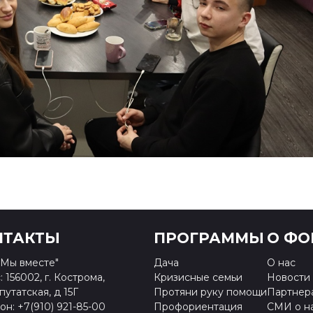
НТАКТЫ
ПРОГРАММЫ
О ФО
Мы вместе"
Дача
О нас
 156002, г. Кострома,
Кризисные семьи
Новости
путатская, д 15Г
Протяни руку помощи
Партнер
н: +7(910) 921-85-00
Профориентация
СМИ о н