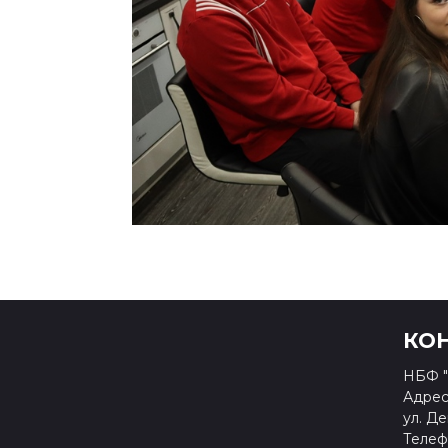
КО
НБФ "
Адрес:
ул. Де
Телефо