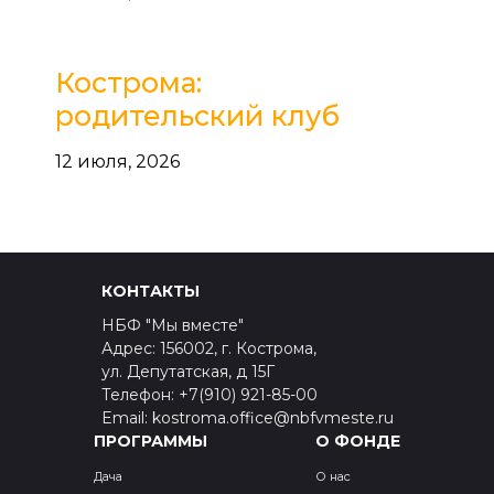
Кострома:
родительский клуб
12 июля, 2026
КОНТАКТЫ
НБФ "Мы вместе"
Адрес: 156002, г. Кострома,
ул. Депутатская, д 15Г
Телефон: +7(910) 921-85-00
Email: kostroma.office@nbfvmeste.ru
ПРОГРАММЫ
О ФОНДЕ
Дача
О нас