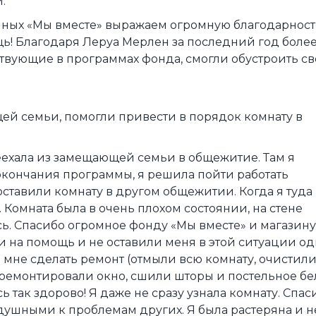
ой.
чных «Мы вместе» выражаем огромную благодарност
ь! Благодаря Леруа Мерлен за последний год боле
ствующие в программах фонда, смогли обустроить с
ей семьи, помогли привести в порядок комнату в
реехала из замещающей семьи в общежитие. Там я
 окончания программы, я решила пойти работать
ставили комнату в другом общежитии. Когда я туда
 Комната была в очень плохом состоянии, на стене
сь. Спасибо огромное фонду «Мы вместе» и магазину
 на помощь и не оставили меня в этой ситуации од
 мне сделать ремонт (отмыли всю комнату, очистил
тремонтировали окно, сшили шторы и постельное бел
 так здорово! Я даже не сразу узнала комнату. Спас
одушными к проблемам других. Я была растеряна и н