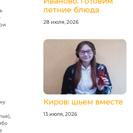
Иваново: готовим
летние блюда
ь
е
28 июля, 2026
вои
Киров: шьем вместе
ну.
и
13 июля, 2026
ье),
ибо
е