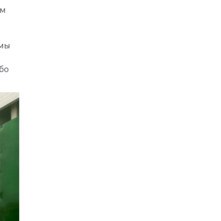
ам
 мы
бо