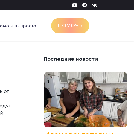
омогать просто
ПОМОЧЬ
Последние новости
ь от
удут
й,