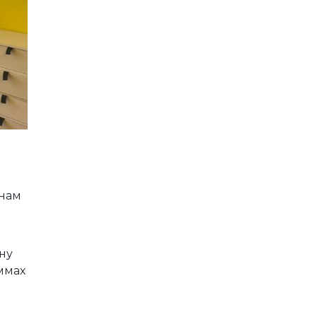
 нам
ну
ммах