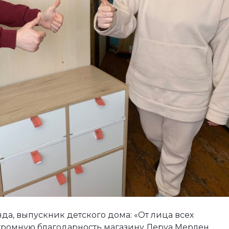
да, выпускник детского дома: «От лица всех
громную благодарность магазину Леруа Мерлен