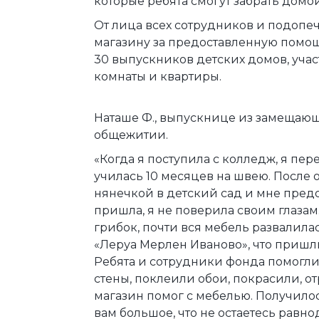
которые ребята смогут забрать дом
От лица всех сотрудников и подопе
магазину за предоставленную помощ
30 выпускников детских домов, уча
комнаты и квартиры.
Наташе Ф., выпускнице из замещающ
общежитии.
«Когда я поступила с колледж, я пе
училась 10 месяцев на швею. После
нянечкой в детский сад и мне предо
пришла, я не поверила своим глазам.
грибок, почти вся мебель развалила
«Леруа Мерлен Иваново», что пришли
Ребята и сотрудники фонда помогли
стены, поклеили обои, покрасили, о
магазин помог с мебелью. Получилось
вам большое, что не остаетесь равн