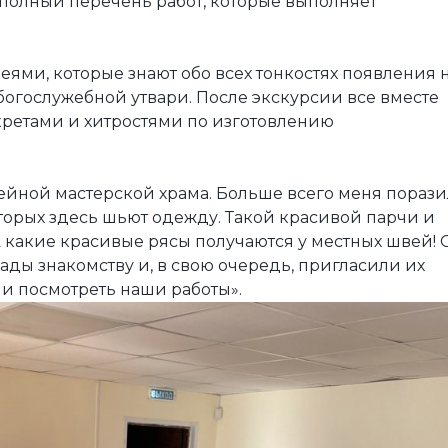
еполный перечень работ, которые выполняет
ями, которые знают обо всех тонкостях появления 
богослужебной утвари. После экскурсии все вместе
ретами и хитростями по изготовлению
ейной мастерской храма. Больше всего меня пораз
оторых здесь шьют одежду. Такой красивой парчи и
 А какие красивые рясы получаются у местных швей!
ды знакомству и, в свою очередь, пригласили их
и посмотреть наши работы».