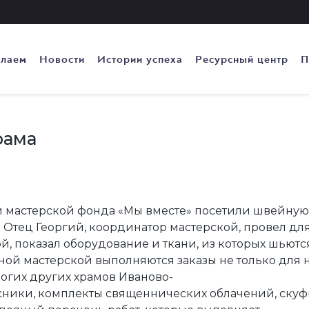
елаем
Новости
Истории успеха
Ресурсный центр
П
рама
й мастерской фонда «Мы вместе» посетили швейную
 Отец Георгий, координатор мастерской, провел для
, показал оборудование и ткани, из которых шьютс
йной мастерской выполняются заказы не только для
ногих других храмов Иваново-
сники, комплекты священнических облачений, скуф