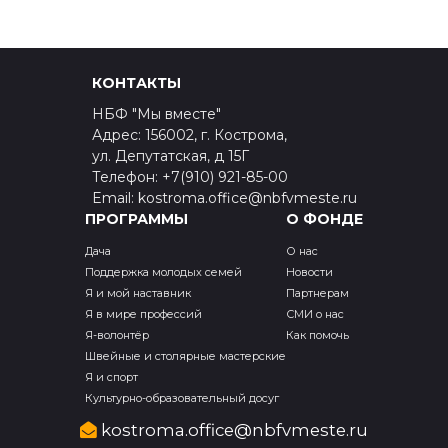
КОНТАКТЫ
НБФ "Мы вместе"
Адрес: 156002, г. Кострома,
ул. Депутатская, д 15Г
Телефон: +7(910) 921-85-00
Email: kostroma.office@nbfvmeste.ru
ПРОГРАММЫ
О ФОНДЕ
Дача
О нас
Поддержка молодых семей
Новости
Я и мой наставник
Партнерам
Я в мире профессий
СМИ о нас
Я-волонтёр
Как помочь
Швейные и столярные мастерские
Я и спорт
Культурно-образовательный досуг
kostroma.office@nbfvmeste.ru