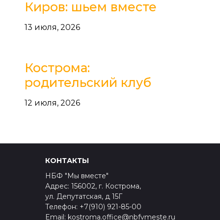
Киров: шьем вместе
13 июля, 2026
Кострома:
родительский клуб
12 июля, 2026
КОНТАКТЫ
НБФ "Мы вместе"
Адрес: 156002, г. Кострома,
ул. Депутатская, д 15Г
Телефон: +7(910) 921-85-00
Email: kostroma.office@nbfvmeste.ru