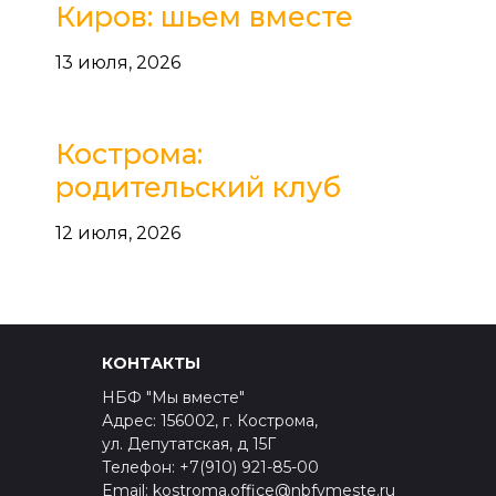
Киров: шьем вместе
13 июля, 2026
Кострома:
родительский клуб
12 июля, 2026
КОНТАКТЫ
НБФ "Мы вместе"
Адрес: 156002, г. Кострома,
ул. Депутатская, д 15Г
Телефон: +7(910) 921-85-00
Email: kostroma.office@nbfvmeste.ru