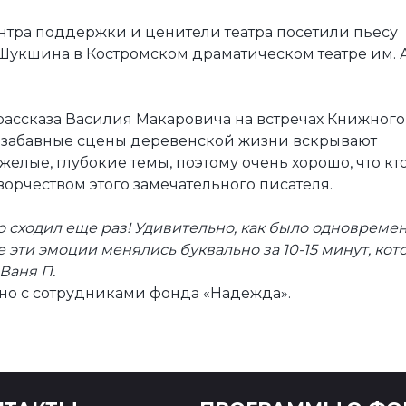
нтра поддержки и ценители театра посетили пьесу
Шукшина в Костромском драматическом театре им. А
рассказа Василия Макаровича на встречах Книжного
и забавные сцены деревенской жизни вскрывают
елые, глубокие темы, поэтому очень хорошо, что кто
ворчеством этого замечательного писателя.
о сходил еще раз! Удивительно, как было одновреме
се эти эмоции менялись буквально за 10-15 минут, ко
Ваня П.
но с сотрудниками фонда «Надежда».