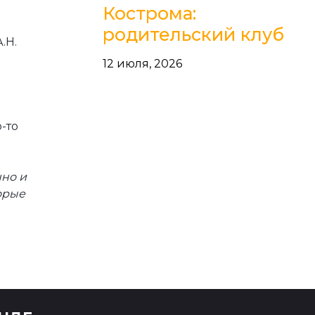
Кострома:
родительский клуб
.Н.
12 июля, 2026
-то
нно и
торые