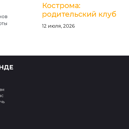
Кострома:
родительский клуб
нов
оты
12 июля, 2026
НДЕ
ам
ас
чь