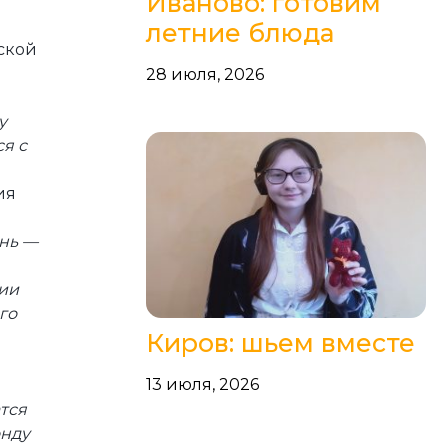
Иваново: готовим
летние блюда
ской
28 июля, 2026
у
я с
ия
знь —
нии
го
Киров: шьем вместе
13 июля, 2026
тся
онду