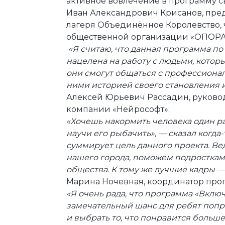
активное вовлечение в программу с
Иван Александрович Крисанов, пре
лагеря Объединённое Королевство,
общественной организации «ОПОРА
«Я считаю, что данная программа по
нацелена на работу с людьми, которы
они смогут общаться с профессионал
ними историей своего становления и
Алексей Юрьевич Рассадин, руково
компании «Нейрософт»:
«Хочешь накормить человека один ра
научи его рыбачить», — сказал когда
суммирует цель данного проекта. Ве
нашего города, поможем подростка
общества. К тому же лучшие кадры 
Марина Ночевная, координатор про
«Я очень рада, что программа «Вклю
замечательный шанс для ребят попро
и выбрать то, что понравится больш