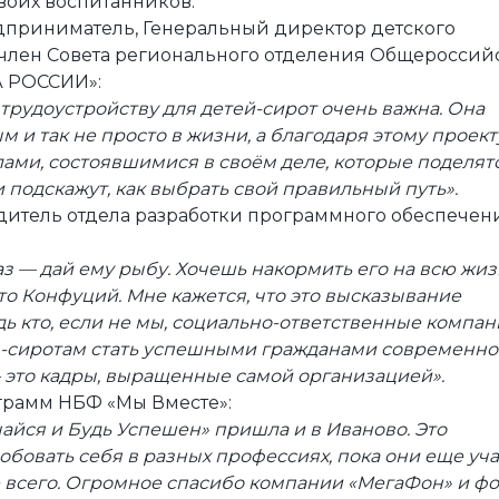
воих воспитанников.
дприниматель, Генеральный директор детского
 член Совета регионального отделения Общероссий
 РОССИИ»:
 трудоустройству для детей-сирот очень важна. Она
м и так не просто в жизни, а благодаря этому проект
ами, состоявшимися в своём деле, которые поделятс
 подскажут, как выбрать свой правильный путь».
дитель отдела разработки программного обеспечен
з — дай ему рыбу. Хочешь накормить его на всю жи
-то Конфуций. Мне кажется, что это высказывание
дь кто, если не мы, социально-ответственные компа
м-сиротам стать успешными гражданами современно
— это кадры, выращенные самой организацией».
грамм НБФ «Мы Вместе»:
чайся и Будь Успешен» пришла и в Иваново. Это
бовать себя в разных профессиях, пока они еще уча
е всего. Огромное спасибо компании «МегаФон» и ф