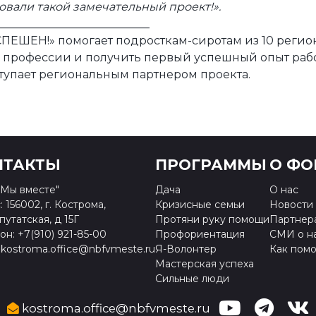
зовали такой замечательный проект!».
___________________________
ШЕН!» помогает подросткам-сиротам из 10 регио
у профессии и получить первый успешный опыт раб
тупает региональным партнером проекта.
НТАКТЫ
ПРОГРАММЫ
О ФО
Мы вместе"
Дача
О нас
 156002, г. Кострома,
Кризисные семьи
Новости
путатская, д 15Г
Протяни руку помощи
Партнер
н: +7(910) 921-85-00
Профориентация
СМИ о н
 kostroma.office@nbfvmeste.ru
Я-Волонтер
Как помо
Мастерская успеха
Сильные люди
kostroma.office@nbfvmeste.ru