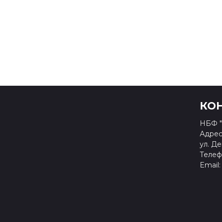
КО
НБФ "
Адрес:
ул. Де
Телефо
Email: