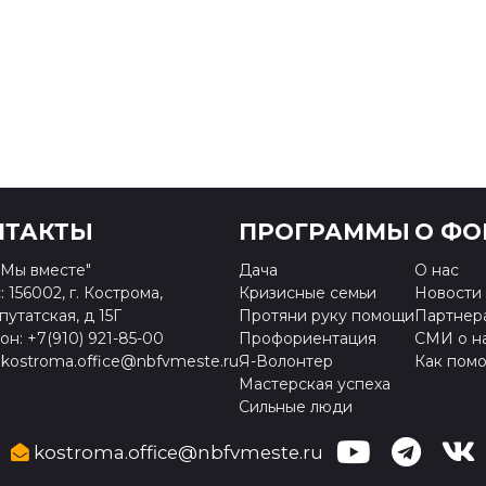
НТАКТЫ
ПРОГРАММЫ
О ФО
Мы вместе"
Дача
О нас
 156002, г. Кострома,
Кризисные семьи
Новости
путатская, д 15Г
Протяни руку помощи
Партнер
н: +7(910) 921-85-00
Профориентация
СМИ о н
 kostroma.office@nbfvmeste.ru
Я-Волонтер
Как помо
Мастерская успеха
Сильные люди
kostroma.office@nbfvmeste.ru