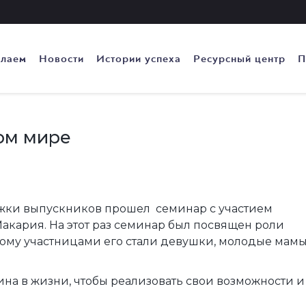
елаем
Новости
Истории успеха
Ресурсный центр
П
ом мире
ржки выпускников прошел семинар с участием
акария. На этот раз семинар был посвящен роли
ому участницами его стали девушки, молодые мамы
на в жизни, чтобы реализовать свои возможности и