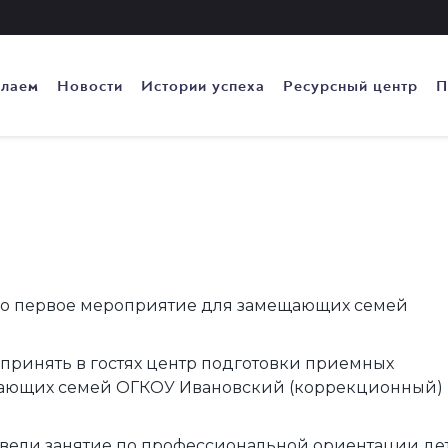
елаем
Новости
Истории успеха
Ресурсный центр
П
ло первое мероприятие для замещающих семей
принять в гостях центр подготовки приемных
ающих семей ОГКОУ Ивановский (коррекционный)
ели занятие по профессиональной ориентации дет