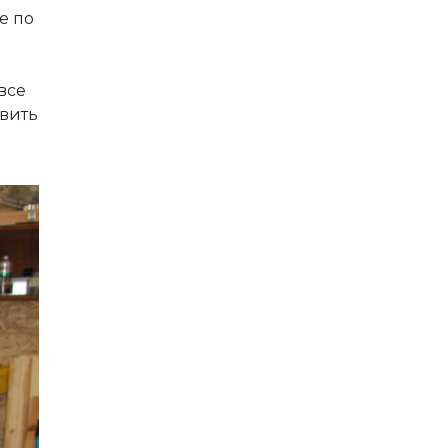
е по
все
авить