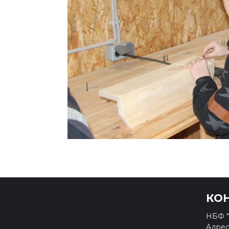
КО
НБФ "
Адрес: