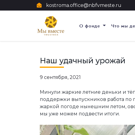
kostroma.office@nbfvmeste.ru
О фонде
Что мы д
Наш удачный урожай
9 сентября, 2021
Минули жаркие летние деньки и тёп
поддержки выпускников работа по п
жаркой погоде нынешним летом, ов
мы уже можем подвести итоги.