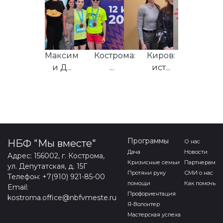
Киров:
Максим
Кострома:
Киров:
Киров
Нас...
и Д...
...
ист...
ист...
Программы
НБФ "Мы вместе"
О нас
Дача
Новости
Адрес: 156002, г. Кострома,
Кризисные семьи
Партнерам
ул. Депутатская, д. 15Г
Протяни руку
СМИ о нас
Телефон: +7(910) 921-85-00
помощи
Как помочь
Email:
Профориентация
kostroma.office@nbfvmeste.ru
Я-Волонтер
Мастерская успеха